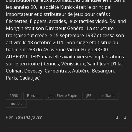
distribution de jeux automatiques d’amusement. Dans
les années 90, la société Kunick était le principal
importateur et distributeur de jeux pour cafés :
fléchettes, flippers, arcades, jeux tactiles vidéo. Rolland
Mongin était son Directeur Général. La structure
française fut créée le 15 septembre 1987 et cessa son
activité le 18 octobre 2011. Son siège était situé au
bâtiment 283 du 45 avenue Victor Hugo 93300
AUBERVILLIERS mais elle avait diverses implantations
sur le territoire (Rennes, Vénissieux, Saint Jean D’Illac,
Colmar, Devecey, Carpentras, Aubière, Besançon,
Paris, Cadaujac).
1998
Bonzini
Jean-Pierre Papin
JPP
Le Stade
modèle
Par
Tuviens Jouer