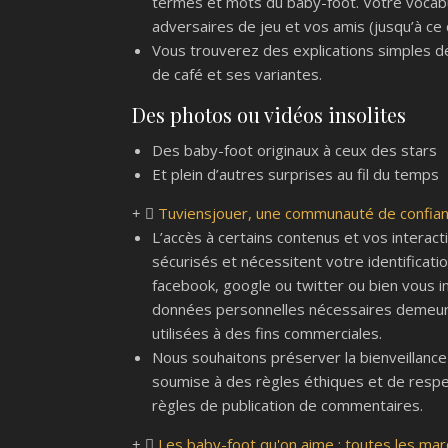
termes et mots du baby-foot. Votre vocabu
adversaires de jeu et vos amis (jusqu’à ce q
Vous trouverez des explications simples de 
de café et ses variantes.
Des photos ou vidéos insolites
Des baby-foot originaux à ceux des stars
Et plein d’autres surprises au fil du temps
Tuviensjouer, une communauté de confian
L’accès à certains contenus et vos interac
sécurisés et nécessitent votre identificat
facebook, google ou twitter ou bien vous in
données personnelles nécessaires demeure
utilisées à des fins commerciales.
Nous souhaitons préserver la bienveillanc
soumise à des règles éthiques et de respe
règles de publication de commentaires.
Les baby-foot qu'on aime : toutes les mar