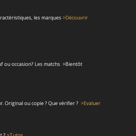
aractéristiques, les marques
>Découvrir
uf ou occasion? Les matchs >Bientôt
r.
Original ou copie ? Que vérifier ?
>Evaluer
t ?
>Tutos