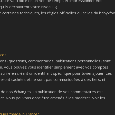
laire va croître en un rien de temps et impressionner vos
u’ils découvrent votre niveau ;-).
certaines techniques, les règles officielles ou celles du baby-fo
ce !
tions (questions, commentaires, publications personnelles) sont
ion. Vous pouvez vous identifier simplement avec vos comptes
scrire en créant un identifiant spécifique pour tuviensjouer. Les
ront cachées et ne sont pas communiquées à des tiers, ni
e de nos échanges. La publication de vos commentaires est
ct. Nous pouvons donc être amenés à les modérer. Voir les
ques "made in France".