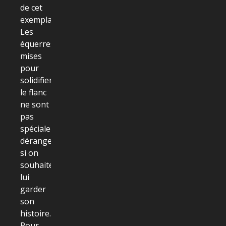
de cet
exemplaire.
Les
équerres
mises
pour
solidifier
le flanc
ne sont
pas
spécialement
dérangeantes
si on
souhaite
lui
garder
son
histoire.
Pour