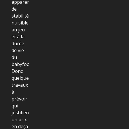
apparent
de
stabilité,
nuisible
au jeu
et à la
durée
de vie
du
babyfoot.
Donc
quelques
travaux
à
prévoir
qui
justifient
un prix
en deçà