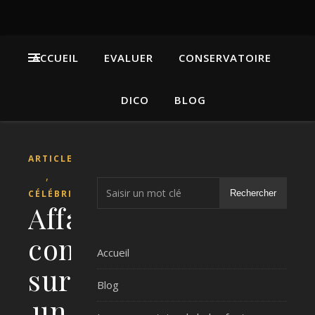
ACCUEIL
EVALUER
CONSERVATOIRE
DICO
BLOG
ARTICLE
,
CÉLÉBRITÉS
Rechercher
Affaire
conclue
Accueil
sur
Blog
un