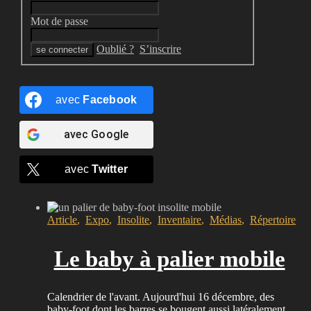
Mot de passe
Oublié ?
S’inscrire
avec
Facebook
avec
Google
avec
Twitter
Article
,
Expo
,
Insolite
,
Inventaire
,
Médias
,
Répertoire
Le baby à palier mobile
Calendrier de l'avant. Aujourd'hui 16 décembre, des
baby-foot dont les barres se bougent aussi latéralement