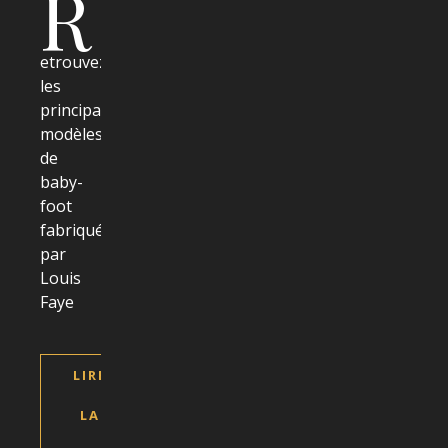
R
etrouvez
les
principaux
modèles
de
baby-
foot
fabriqués
par
Louis
Faye
LIRE
LA