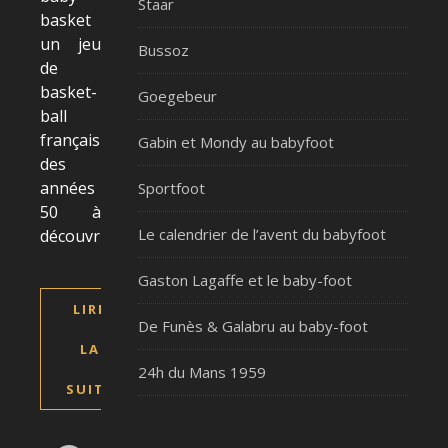
Staar
basket
un jeu
Bussoz
de
basket-
Goegebeur
ball
français
Gabin et Mondy au babyfoot
des
années
Sportfoot
50 à
Le calendrier de l’avent du babyfoot
découvrir
Gaston Lagaffe et le baby-foot
LIRE
De Funès & Galabru au baby-foot
LA
24h du Mans 1959
SUITE