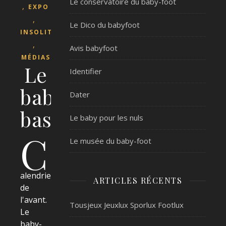
Le conservatoire du baby-foot
,
EXPO
,
Le Dico du babyfoot
INSOLITE
,
Avis babyfoot
MÉDIAS
Le
Identifier
baby-
Dater
basket
Le baby pour les nuls
C
Le musée du baby-foot
alendrier
ARTICLES RÉCENTS
de
l'avant.
Tousjeux Jeuxlux Sporlux Footlux
Le
baby-