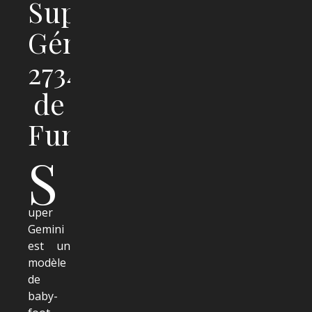
Super
Gémini
2734
de
Funk
S
uper
Gemini
est un
modèle
de
baby-