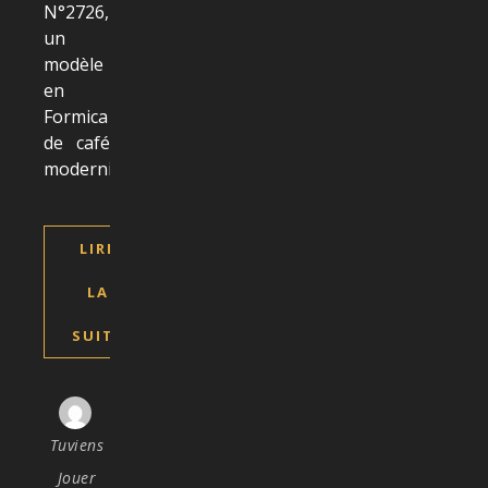
N°2726,
un
modèle
en
Formica
de café
modernisé.
LIRE
LA
SUITE
Tuviens
Jouer