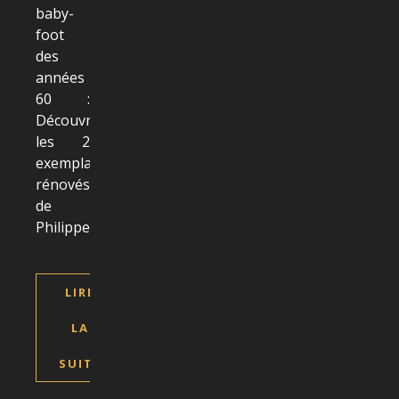
baby-
foot
des
années
60 :
Découvrez
les 2
exemplaires
rénovés
de
Philippe
LIRE
LA
SUITE