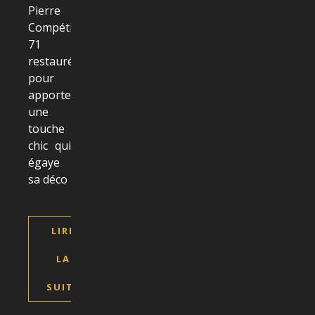
Pierre
Compétition
71
restauré
pour
apporter
une
touche
chic qui
égaye
sa déco
LIRE
LA
SUITE