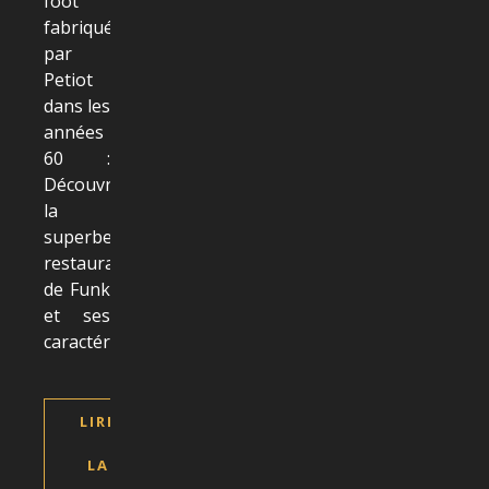
foot
fabriqué
par
Petiot
dans les
années
60 :
Découvrez
la
superbe
restauration
de Funk
et ses
caractéristiques
LIRE
LA