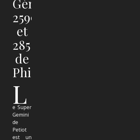
Gémini
2599
et
2852
de
Philippe
L
e Super
Gemini
de
Petiot
est un