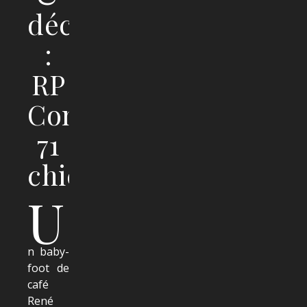
déco
:
RP
Competition
71
chic
U
n baby-
foot de
café
René