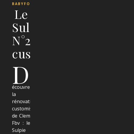
BABYFOOTS
Le
Sulpie
N°2726
customisé
D
écouvrez
la
rénovation-
customisation
de Clem
Fbv : le
Sulpie