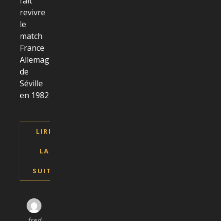
fait
revivre
le
match
France
Allemagne
de
Séville
en 1982
LIRE
LA
SUITE
fred