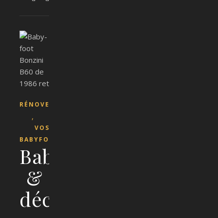
RÉNOVER
,
VOS
BABYFOOTS
Babyfoot
&
déco