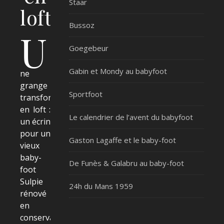
Staar
loft
Bussoz
U
Goegebeur
Gabin et Mondy au babyfoot
ne
grange
Sportfoot
transformée
en loft :
Le calendrier de l’avent du babyfoot
un écrin
pour un
Gaston Lagaffe et le baby-foot
vieux
baby-
De Funès & Galabru au baby-foot
foot
Sulpie
24h du Mans 1959
rénové
en
conservant