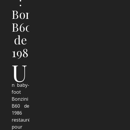
:
Bonzini
B60
de
1986
U
n baby-
foot
Bonzini
B60 de
1986
restauré
pour