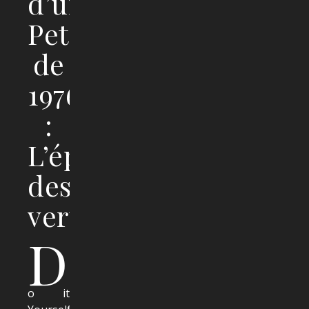
d’un
Petiot
de
1976
:
L’épopée
des
verts
D
o it