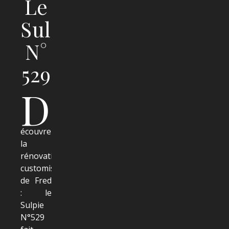
Le
Sulpie
N°
529
D
écouvrez
la
rénovation-
customisation
de Fred
: le
Sulpie
N°529