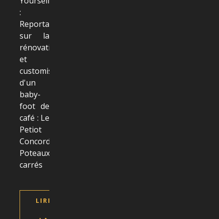
Yourself
:
Reportage
sur la
rénovation
et
customisation
d'un
baby-
foot de
café : Le
Petiot
Concorde
Poteaux
carrés
LIRE