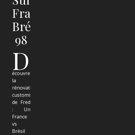
France-
Brésil
98
D
écouvrez
la
rénovation-
customisation
de Fred
: Un
France
vs
Brésil