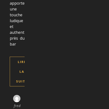
apporter
une
touche
ludique
et
authentique
près du
bar
LIRE
LA
SUITE
fred