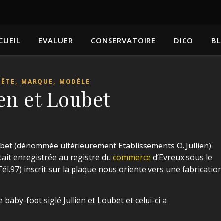
CUEIL
EVALUER
CONSERVATOIRE
DICO
B
,
,
ÊTE
MARQUE
MODÈLE
ien et Loubet
oubet (dénommée ultérieurement Etablissements O. Jullien)
était enregistrée au registre du
commerce
d’Evreux sous le
.97) inscrit sur la plaque nous oriente vers une fabricatio
baby-foot siglé Jullien et Loubet et celui-ci a