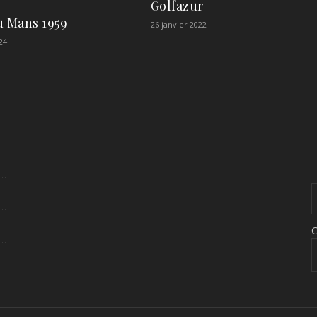
Golfazur
u Mans 1959
26 janvier 2022
24
C